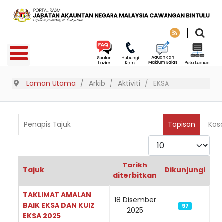
Laman Utama
Arkib
Aktiviti
EKSA
Penapis Tajuk
Tapisan
Kos
Paparkan
Tarikh
Tajuk
Dikunjungi
diterbitkan
Articles
TAKLIMAT AMALAN
18 Disember
BAIK EKSA DAN KUIZ
97
2025
EKSA 2025