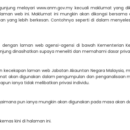
gunjung melayari www.anm.gov.my kecuali maklumat yang di
 laman web ini. Maklumat ini mungkin akan dikongsi bersam
n yang lebih berkesan. Contohnya seperti di dalam menyele
ngan laman web agensi-agensi di bawah Kementerian Kewang
njung dinasihatkan supaya meneliti dan memahami dasar privasi 
n kecekapan laman web Jabatan Akauntan Negara Malaysia, m
umat akan digunakan dalam pengumpulan dan penganalisaan
un ianya tidak melibatkan privasi individu.
bagaimana pun ianya mungkin akan digunakan pada masa akan d
ikemas kini di halaman ini.