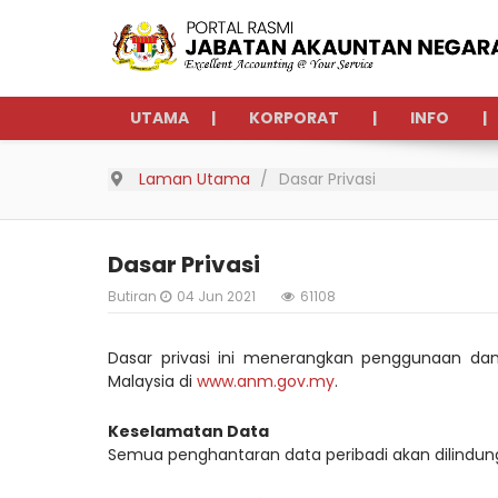
UTAMA
KORPORAT
INFO
Laman Utama
Dasar Privasi
Dasar Privasi
Butiran
04 Jun 2021
61108
Dasar privasi ini menerangkan penggunaan da
Malaysia di
www.anm.gov.my
.
Keselamatan Data
Semua penghantaran data peribadi akan dilindu