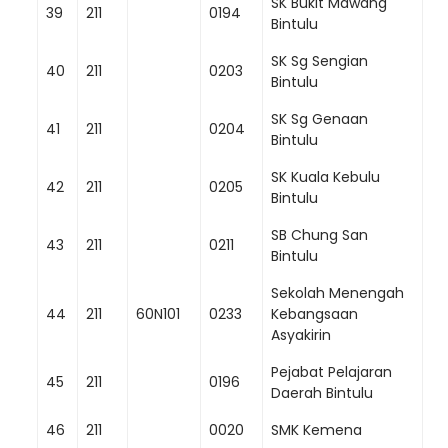
SK Bukit Mawang
39
211
0194
Bintulu
SK Sg Sengian
40
211
0203
Bintulu
SK Sg Genaan
41
211
0204
Bintulu
SK Kuala Kebulu
42
211
0205
Bintulu
SB Chung San
43
211
0211
Bintulu
Sekolah Menengah
44
211
60N101
0233
Kebangsaan
Asyakirin
Pejabat Pelajaran
45
211
0196
Daerah Bintulu
46
211
0020
SMK Kemena