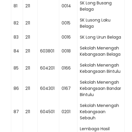
SK Long Busang
81
211
0014
Belaga
SK Lusong Laku
82
211
0015
Belaga
83
211
0016
SK Long Urun Belaga
Sekolah Menengah
84
211
603801
0018
Kebangsaan Belaga
Sekolah Menengah
85
211
604201
0166
Kebangsaan Bintulu
Sekolah Menengah
86
211
604301
0167
Kebangsaan Bandar
Bintulu
Sekolah Menengah
87
211
604501
0201
Kebangsaan
Sebauh
Lembaga Hasil