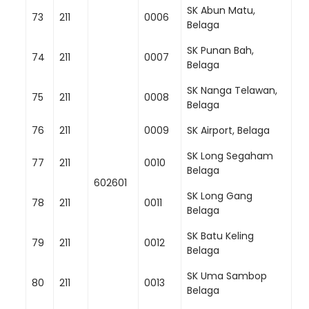
SK Abun Matu,
73
211
0006
Belaga
SK Punan Bah,
74
211
0007
Belaga
SK Nanga Telawan,
75
211
0008
Belaga
76
211
0009
SK Airport, Belaga
SK Long Segaham
77
211
0010
Belaga
602601
SK Long Gang
78
211
0011
Belaga
SK Batu Keling
79
211
0012
Belaga
SK Uma Sambop
80
211
0013
Belaga