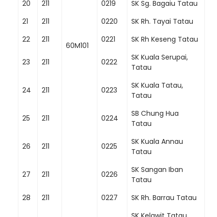
20
211
0219
SK Sg. Bagaiu Tatau
21
211
0220
SK Rh. Tayai Tatau
22
211
0221
SK Rh Keseng Tatau
60M101
SK Kuala Serupai,
23
211
0222
Tatau
SK Kuala Tatau,
24
211
0223
Tatau
SB Chung Hua
25
211
0224
Tatau
SK Kuala Annau
26
211
0225
Tatau
SK Sangan Iban
27
211
0226
Tatau
28
211
0227
SK Rh. Barrau Tatau
SK Kelawit Tatau