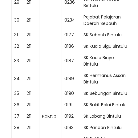
29
211
0236
Bintulu
Pejabat Pelajaran
30
211
0234
Daerah Sebauh
31
211
0177
SK Sebauh Bintulu
32
211
0186
SK Kuala Sigu Bintulu
SK Kuala Binyo
33
211
0187
Bintulu
SK Hermanus Assan
34
211
0189
Bintulu
35
211
0190
SK Sebungan Bintulu
36
211
0191
SK Bukit Balai Bintulu
37
211
0192
SK Labang Bintulu
60M201
38
211
0193
SK Pandan Bintulu