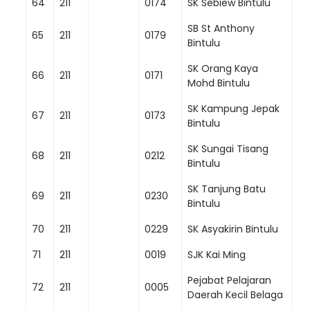
64
211
0174
SK Sebiew Bintulu
SB St Anthony
65
211
0179
Bintulu
SK Orang Kaya
66
211
0171
Mohd Bintulu
SK Kampung Jepak
67
211
0173
Bintulu
SK Sungai Tisang
68
211
0212
Bintulu
SK Tanjung Batu
69
211
0230
Bintulu
70
211
0229
SK Asyakirin Bintulu
71
211
0019
SJK Kai Ming
Pejabat Pelajaran
72
211
0005
Daerah Kecil Belaga