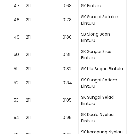
47
211
0168
SK Bintulu
SK Sungai Setulan
48
211
0178
Bintulu
SB Siong Boon
49
211
0180
Bintulu
SK Sungai Silas
50
211
0181
Bintulu
51
211
0182
SK Ulu Segan Bintulu
SK Sungai Setiam
52
211
0184
Bintulu
SK Sungai Selad
53
211
0185
Bintulu
SK Kuala Nyalau
54
211
0195
Bintulu
SK Kampung Nyalau