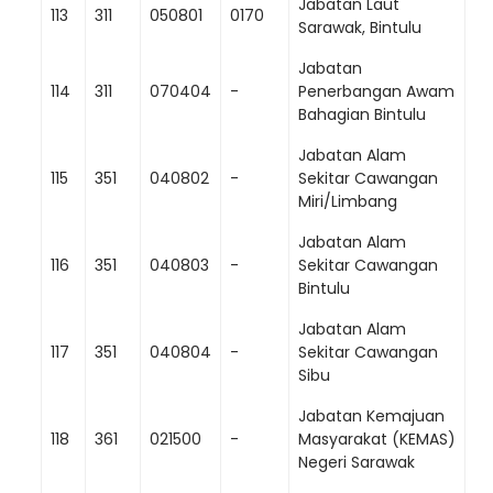
Jabatan Laut
113
311
050801
0170
Sarawak, Bintulu
Jabatan
114
311
070404
-
Penerbangan Awam
Bahagian Bintulu
Jabatan Alam
115
351
040802
-
Sekitar Cawangan
Miri/Limbang
Jabatan Alam
116
351
040803
-
Sekitar Cawangan
Bintulu
Jabatan Alam
117
351
040804
-
Sekitar Cawangan
Sibu
Jabatan Kemajuan
118
361
021500
-
Masyarakat (KEMAS)
Negeri Sarawak