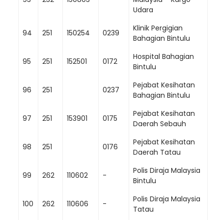
Udara
Klinik Pergigian
94
251
150254
0239
Bahagian Bintulu
Hospital Bahagian
95
251
152501
0172
Bintulu
Pejabat Kesihatan
96
251
0237
Bahagian Bintulu
Pejabat Kesihatan
97
251
153901
0175
Daerah Sebauh
Pejabat Kesihatan
98
251
0176
Daerah Tatau
Polis Diraja Malaysia
99
262
110602
-
Bintulu
Polis Diraja Malaysia
100
262
110606
-
Tatau