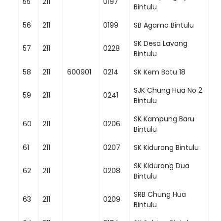
55
211
0197
Bintulu
56
211
0199
SB Agama Bintulu
SK Desa Lavang
57
211
0228
Bintulu
58
211
600901
0214
SK Kem Batu 18
SJK Chung Hua No 2
59
211
0241
Bintulu
SK Kampung Baru
60
211
0206
Bintulu
61
211
0207
SK Kidurong Bintulu
SK Kidurong Dua
62
211
0208
Bintulu
SRB Chung Hua
63
211
0209
Bintulu