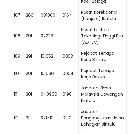
Kecil Belaga
Pusat Koreksional
107
266
081000
0164
(Penjara) Bintulu
Pusat Latihan
108
291
022261
Teknologi Tinggi Btu
(ADTEC)
Pejabat Tenaga
109
291
101052
0003
Kerja Bintulu
Pejabat Tenaga
110
291
101096
0004
Kerja Bakun
Jabatan Kimia
111
301
040900
0198
Malaysia Cawangan
Bintulu
Jabatan
112
311
021710
0210
Pengangkutan Jalan
Bahagian Bintulu