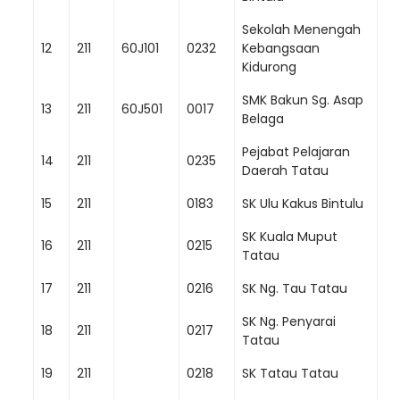
Sekolah Menengah
12
211
60J101
0232
Kebangsaan
Kidurong
SMK Bakun Sg. Asap
13
211
60J501
0017
Belaga
Pejabat Pelajaran
14
211
0235
Daerah Tatau
15
211
0183
SK Ulu Kakus Bintulu
SK Kuala Muput
16
211
0215
Tatau
17
211
0216
SK Ng. Tau Tatau
SK Ng. Penyarai
18
211
0217
Tatau
19
211
0218
SK Tatau Tatau