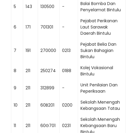
Balai Bomba Dan
5
143
130500
-
Penyelamat Bintulu
Pejabat Perikanan
6
171
701301
-
Laut Sarawak
Daerah Bintulu
Pejabat Belia Dan
7
191
270000
0213
Sukan Bahagian
Bintulu
Kolej Vokasional
8
211
250274
0188
Bintulu
Unit Penilaian Dan
9
211
312899
-
Peperiksaan
Sekolah Menengah
10
211
60B201
0200
Kebangsaan Tatau
Sekolah Menengah
11
211
60G701
0231
Kebangsaan Baru
Bintulu