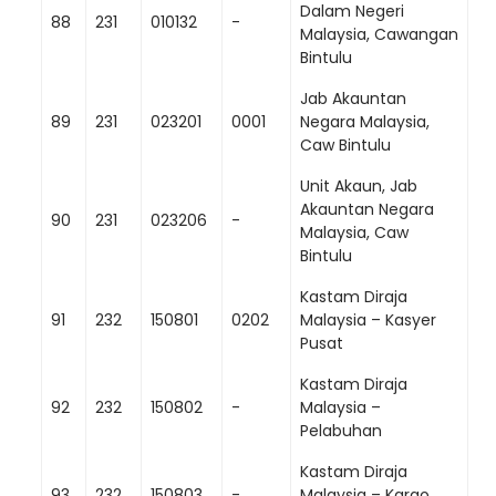
Dalam Negeri
88
231
010132
-
Malaysia, Cawangan
Bintulu
Jab Akauntan
89
231
023201
0001
Negara Malaysia,
Caw Bintulu
Unit Akaun, Jab
Akauntan Negara
90
231
023206
-
Malaysia, Caw
Bintulu
Kastam Diraja
91
232
150801
0202
Malaysia – Kasyer
Pusat
Kastam Diraja
92
232
150802
-
Malaysia –
Pelabuhan
Kastam Diraja
93
232
150803
-
Malaysia – Kargo