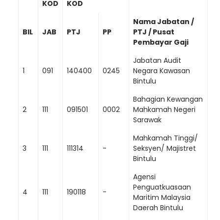
KOD
KOD
Nama Jabatan /
BIL
JAB
PTJ
PP
PTJ / Pusat
Pembayar Gaji
Jabatan Audit
1
091
140400
0245
Negara Kawasan
Bintulu
Bahagian Kewangan
2
111
091501
0002
Mahkamah Negeri
Sarawak
Mahkamah Tinggi/
3
111
111314
-
Seksyen/ Majistret
Bintulu
Agensi
Penguatkuasaan
4
111
190118
-
Maritim Malaysia
Daerah Bintulu