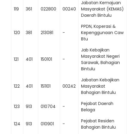
Jabatan Kemajuan
119
361
022800
00240
Masyarakat (KEMAS)
Daerah Bintulu
PPDN, Koperasi &
120
381
213081
-
Kepenggunaan Caw
Btu
Jab Kebajikan
Masyarakat Negeri
121
401
150101
-
Sarawak, Bahagian
Bintulu
Jabatan Kebajikan
122
401
151101
00242
Masyarakat
Bahagian Bintulu
Pejabat Daerah
123
913
010704
-
Belaga
Pejabat Residen
124
913
010901
-
Bahagian Bintulu