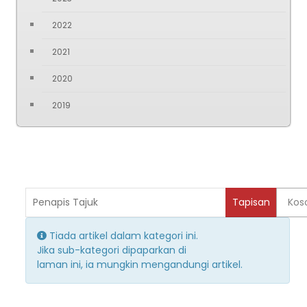
2022
2021
2020
2019
Penapis Tajuk
Tapisan
Kos
Paparkan
Info
Tiada artikel dalam kategori ini.
Jika sub-kategori dipaparkan di
laman ini, ia mungkin mengandungi artikel.